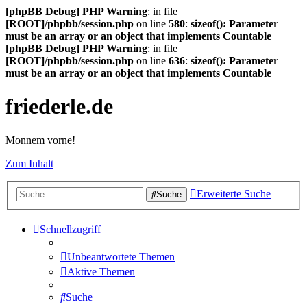
[phpBB Debug] PHP Warning
: in file
[ROOT]/phpbb/session.php
on line
580
:
sizeof(): Parameter
must be an array or an object that implements Countable
[phpBB Debug] PHP Warning
: in file
[ROOT]/phpbb/session.php
on line
636
:
sizeof(): Parameter
must be an array or an object that implements Countable
friederle.de
Monnem vorne!
Zum Inhalt
Erweiterte Suche
Suche
Schnellzugriff
Unbeantwortete Themen
Aktive Themen
Suche