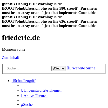
[phpBB Debug] PHP Warning
: in file
[ROOT]/phpbb/session.php
on line
580
:
sizeof(): Parameter
must be an array or an object that implements Countable
[phpBB Debug] PHP Warning
: in file
[ROOT]/phpbb/session.php
on line
636
:
sizeof(): Parameter
must be an array or an object that implements Countable
friederle.de
Monnem vorne!
Zum Inhalt
Erweiterte Suche
Suche
Schnellzugriff
Unbeantwortete Themen
Aktive Themen
Suche