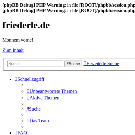
[phpBB Debug] PHP Warning
: in file
[ROOT]/phpbb/session.ph
[phpBB Debug] PHP Warning
: in file
[ROOT]/phpbb/session.ph
friederle.de
Monnem vorne!
Zum Inhalt
Erweiterte Suche
Suche
Schnellzugriff
Unbeantwortete Themen
Aktive Themen
Suche
Das Team
FAQ