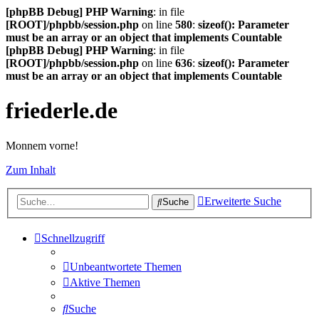
[phpBB Debug] PHP Warning
: in file
[ROOT]/phpbb/session.php
on line
580
:
sizeof(): Parameter
must be an array or an object that implements Countable
[phpBB Debug] PHP Warning
: in file
[ROOT]/phpbb/session.php
on line
636
:
sizeof(): Parameter
must be an array or an object that implements Countable
friederle.de
Monnem vorne!
Zum Inhalt
Erweiterte Suche
Suche
Schnellzugriff
Unbeantwortete Themen
Aktive Themen
Suche