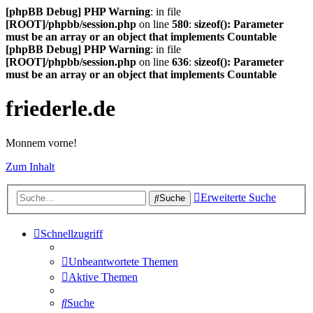
[phpBB Debug] PHP Warning
: in file
[ROOT]/phpbb/session.php
on line
580
:
sizeof(): Parameter
must be an array or an object that implements Countable
[phpBB Debug] PHP Warning
: in file
[ROOT]/phpbb/session.php
on line
636
:
sizeof(): Parameter
must be an array or an object that implements Countable
friederle.de
Monnem vorne!
Zum Inhalt
Erweiterte Suche
Suche
Schnellzugriff
Unbeantwortete Themen
Aktive Themen
Suche