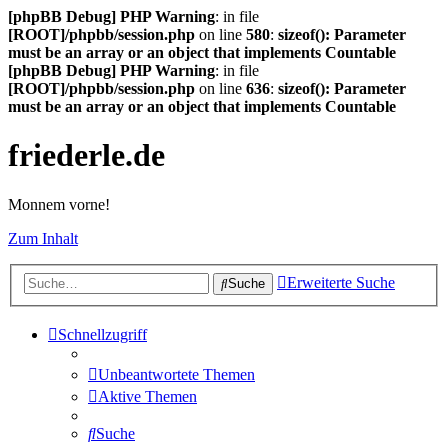
[phpBB Debug] PHP Warning
: in file
[ROOT]/phpbb/session.php
on line
580
:
sizeof(): Parameter
must be an array or an object that implements Countable
[phpBB Debug] PHP Warning
: in file
[ROOT]/phpbb/session.php
on line
636
:
sizeof(): Parameter
must be an array or an object that implements Countable
friederle.de
Monnem vorne!
Zum Inhalt
Erweiterte Suche
Suche
Schnellzugriff
Unbeantwortete Themen
Aktive Themen
Suche