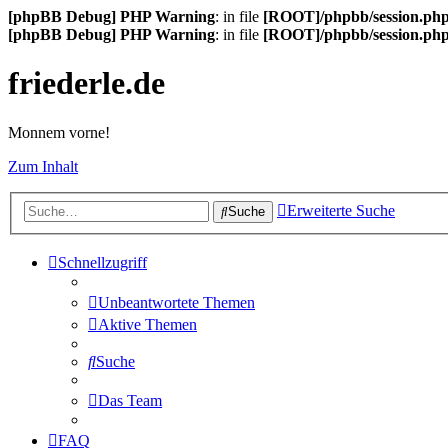
[phpBB Debug] PHP Warning
: in file
[ROOT]/phpbb/session.ph
[phpBB Debug] PHP Warning
: in file
[ROOT]/phpbb/session.ph
friederle.de
Monnem vorne!
Zum Inhalt
Erweiterte Suche
Suche
Schnellzugriff
Unbeantwortete Themen
Aktive Themen
Suche
Das Team
FAQ