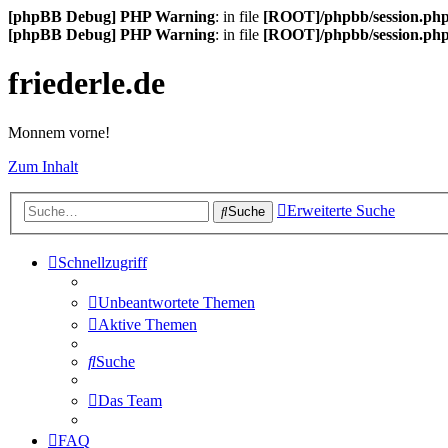
[phpBB Debug] PHP Warning
: in file
[ROOT]/phpbb/session.ph
[phpBB Debug] PHP Warning
: in file
[ROOT]/phpbb/session.ph
friederle.de
Monnem vorne!
Zum Inhalt
Erweiterte Suche
Suche
Schnellzugriff
Unbeantwortete Themen
Aktive Themen
Suche
Das Team
FAQ