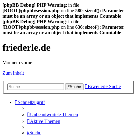
[phpBB Debug] PHP Warning
: in file
[ROOT]/phpbb/session.php
on line
580
:
sizeof(): Parameter
must be an array or an object that implements Countable
[phpBB Debug] PHP Warning
: in file
[ROOT]/phpbb/session.php
on line
636
:
sizeof(): Parameter
must be an array or an object that implements Countable
friederle.de
Monnem vorne!
Zum Inhalt
Erweiterte Suche
Suche
Schnellzugriff
Unbeantwortete Themen
Aktive Themen
Suche