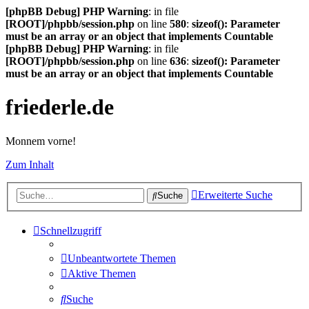
[phpBB Debug] PHP Warning
: in file
[ROOT]/phpbb/session.php
on line
580
:
sizeof(): Parameter
must be an array or an object that implements Countable
[phpBB Debug] PHP Warning
: in file
[ROOT]/phpbb/session.php
on line
636
:
sizeof(): Parameter
must be an array or an object that implements Countable
friederle.de
Monnem vorne!
Zum Inhalt
Erweiterte Suche
Suche
Schnellzugriff
Unbeantwortete Themen
Aktive Themen
Suche