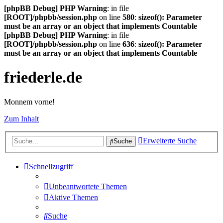
[phpBB Debug] PHP Warning
: in file
[ROOT]/phpbb/session.php
on line
580
:
sizeof(): Parameter
must be an array or an object that implements Countable
[phpBB Debug] PHP Warning
: in file
[ROOT]/phpbb/session.php
on line
636
:
sizeof(): Parameter
must be an array or an object that implements Countable
friederle.de
Monnem vorne!
Zum Inhalt
Erweiterte Suche
Suche
Schnellzugriff
Unbeantwortete Themen
Aktive Themen
Suche