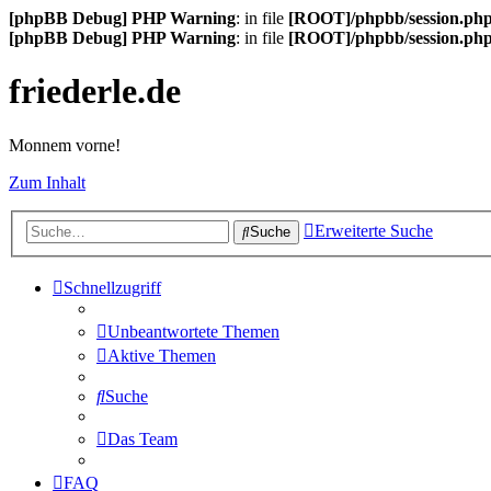
[phpBB Debug] PHP Warning
: in file
[ROOT]/phpbb/session.ph
[phpBB Debug] PHP Warning
: in file
[ROOT]/phpbb/session.ph
friederle.de
Monnem vorne!
Zum Inhalt
Erweiterte Suche
Suche
Schnellzugriff
Unbeantwortete Themen
Aktive Themen
Suche
Das Team
FAQ