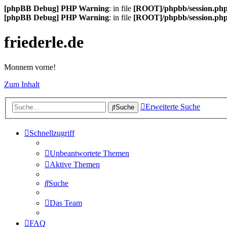
[phpBB Debug] PHP Warning
: in file
[ROOT]/phpbb/session.ph
[phpBB Debug] PHP Warning
: in file
[ROOT]/phpbb/session.ph
friederle.de
Monnem vorne!
Zum Inhalt
Erweiterte Suche
Suche
Schnellzugriff
Unbeantwortete Themen
Aktive Themen
Suche
Das Team
FAQ