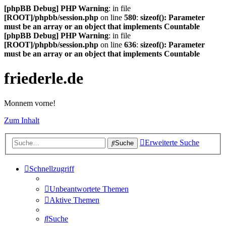
[phpBB Debug] PHP Warning
: in file
[ROOT]/phpbb/session.php
on line
580
:
sizeof(): Parameter
must be an array or an object that implements Countable
[phpBB Debug] PHP Warning
: in file
[ROOT]/phpbb/session.php
on line
636
:
sizeof(): Parameter
must be an array or an object that implements Countable
friederle.de
Monnem vorne!
Zum Inhalt
Erweiterte Suche
Suche
Schnellzugriff
Unbeantwortete Themen
Aktive Themen
Suche