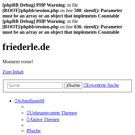
[phpBB Debug] PHP Warning
: in file
[ROOT]/phpbb/session.php
on line
580
:
sizeof(): Parameter
must be an array or an object that implements Countable
[phpBB Debug] PHP Warning
: in file
[ROOT]/phpbb/session.php
on line
636
:
sizeof(): Parameter
must be an array or an object that implements Countable
friederle.de
Monnem vorne!
Zum Inhalt
Erweiterte Suche
Suche
Schnellzugriff
Unbeantwortete Themen
Aktive Themen
Suche