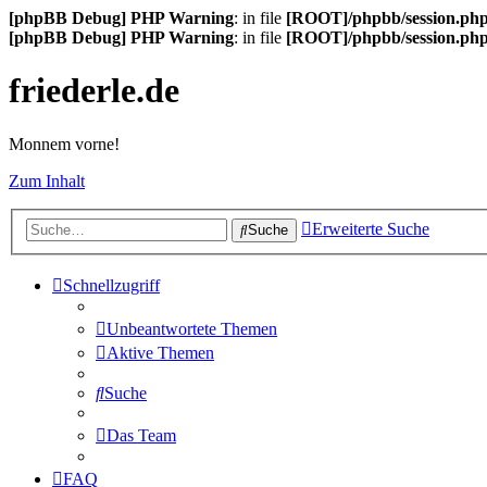
[phpBB Debug] PHP Warning
: in file
[ROOT]/phpbb/session.ph
[phpBB Debug] PHP Warning
: in file
[ROOT]/phpbb/session.ph
friederle.de
Monnem vorne!
Zum Inhalt
Erweiterte Suche
Suche
Schnellzugriff
Unbeantwortete Themen
Aktive Themen
Suche
Das Team
FAQ