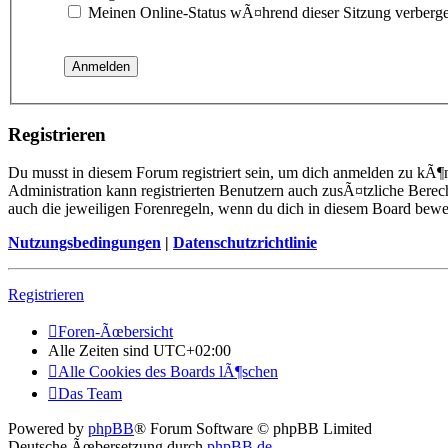
Meinen Online-Status wÃ¤hrend dieser Sitzung verberg
Registrieren
Du musst in diesem Forum registriert sein, um dich anmelden zu kÃ¶n
Administration kann registrierten Benutzern auch zusÃ¤tzliche Berec
auch die jeweiligen Forenregeln, wenn du dich in diesem Board bewe
Nutzungsbedingungen
|
Datenschutzrichtlinie
Registrieren
Foren-Ãœbersicht
Alle Zeiten sind
UTC+02:00
Alle Cookies des Boards lÃ¶schen
Das Team
Powered by
phpBB
® Forum Software © phpBB Limited
Deutsche Ãœbersetzung durch
phpBB.de