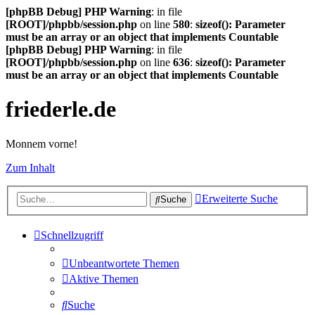
[phpBB Debug] PHP Warning
: in file
[ROOT]/phpbb/session.php
on line
580
:
sizeof(): Parameter
must be an array or an object that implements Countable
[phpBB Debug] PHP Warning
: in file
[ROOT]/phpbb/session.php
on line
636
:
sizeof(): Parameter
must be an array or an object that implements Countable
friederle.de
Monnem vorne!
Zum Inhalt
Erweiterte Suche
Suche
Schnellzugriff
Unbeantwortete Themen
Aktive Themen
Suche