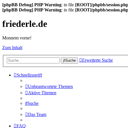
[phpBB Debug] PHP Warning
: in file
[ROOT]/phpbb/session.ph
[phpBB Debug] PHP Warning
: in file
[ROOT]/phpbb/session.ph
friederle.de
Monnem vorne!
Zum Inhalt
Erweiterte Suche
Suche
Schnellzugriff
Unbeantwortete Themen
Aktive Themen
Suche
Das Team
FAQ