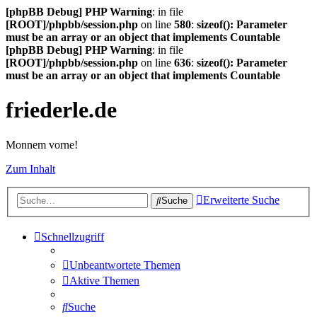
[phpBB Debug] PHP Warning
: in file
[ROOT]/phpbb/session.php
on line
580
:
sizeof(): Parameter
must be an array or an object that implements Countable
[phpBB Debug] PHP Warning
: in file
[ROOT]/phpbb/session.php
on line
636
:
sizeof(): Parameter
must be an array or an object that implements Countable
friederle.de
Monnem vorne!
Zum Inhalt
Erweiterte Suche
Suche
Schnellzugriff
Unbeantwortete Themen
Aktive Themen
Suche