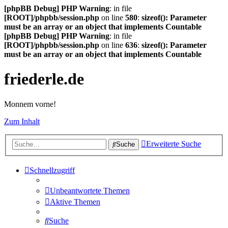
[phpBB Debug] PHP Warning
: in file
[ROOT]/phpbb/session.php
on line
580
:
sizeof(): Parameter
must be an array or an object that implements Countable
[phpBB Debug] PHP Warning
: in file
[ROOT]/phpbb/session.php
on line
636
:
sizeof(): Parameter
must be an array or an object that implements Countable
friederle.de
Monnem vorne!
Zum Inhalt
Erweiterte Suche
Suche
Schnellzugriff
Unbeantwortete Themen
Aktive Themen
Suche